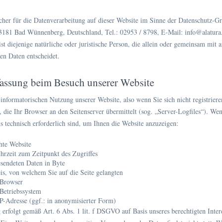
cher für die Datenverarbeitung auf dieser Website im Sinne der Datenschu
33181 Bad Wünnenberg, Deutschland, Tel.: 02953 / 8798, E-Mail: info@alatura
ist diejenige natürliche oder juristische Person, die allein oder gemeinsam mi
n Daten entscheidet.
fassung beim Besuch unserer Website
informatorischen Nutzung unserer Website, also wenn Sie sich nicht registrier
, die Ihr Browser an den Seitenserver übermittelt (sog. „Server-Logfiles“). We
ns technisch erforderlich sind, um Ihnen die Website anzuzeigen:
hte Website
rzeit zum Zeitpunkt des Zugriffes
sendeten Daten in Byte
is, von welchem Sie auf die Seite gelangten
 Browser
Betriebssystem
P-Adresse (ggf.: in anonymisierter Form)
 erfolgt gemäß Art. 6 Abs. 1 lit. f DSGVO auf Basis unseres berechtigten Intere