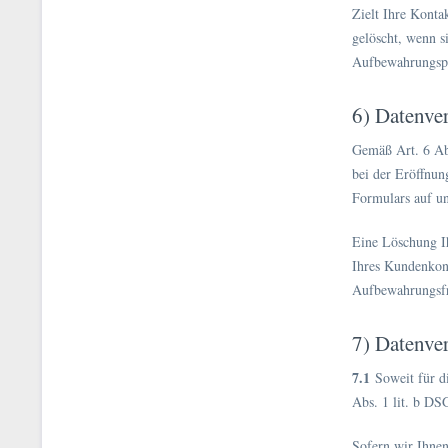
Zielt Ihre Konta
gelöscht, wenn s
Aufbewahrungspf
6) Datenve
Gemäß Art. 6 Abs
bei der Eröffnun
Formulars auf un
Eine Löschung Ih
Ihres Kundenkont
Aufbewahrungsfri
7) Datenve
7.1
Soweit für d
Abs. 1 lit. b DS
Sofern wir Ihnen