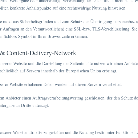
 Eine Weitergabe oder anderweitige Verwendung der Daten findet nicht statt. Wir
ollten konkrete Anhaltspunkte auf eine rechtswidrige Nutzung hinweisen.
 nutzt aus Sicherheitsgründen und zum Schutz der Übertragung personenbezoge
r Anfragen an den Verantwortlichen) eine SSL-bzw. TLS-Verschlüsselung. Sie 
em Schloss-Symbol in Ihrer Browserzeile erkennen.
 & Content-Delivery-Network
unserer Website und die Darstellung der Seiteninhalte nutzen wir einen Anbiete
chließlich auf Servern innerhalb der Europäischen Union erbringt.
serer Website erhobenen Daten werden auf diesen Servern verarbeitet.
m Anbieter einen Auftragsverarbeitungsvertrag geschlossen, der den Schutz der
itergabe an Dritte untersagt.
serer Website attraktiv zu gestalten und die Nutzung bestimmter Funktionen 