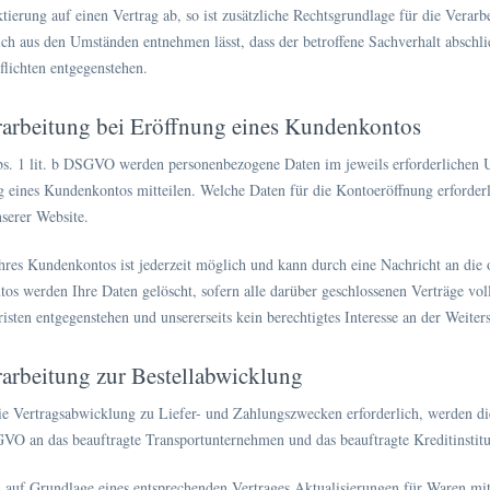
ktierung auf einen Vertrag ab, so ist zusätzliche Rechtsgrundlage für die Vera
ich aus den Umständen entnehmen lässt, dass der betroffene Sachverhalt abschlie
lichten entgegenstehen.
rarbeitung bei Eröffnung eines Kundenkontos
. 1 lit. b DSGVO werden personenbezogene Daten im jeweils erforderlichen U
g eines Kundenkontos mitteilen. Welche Daten für die Kontoeröffnung erforde
serer Website.
res Kundenkontos ist jederzeit möglich und kann durch eine Nachricht an die 
os werden Ihre Daten gelöscht, sofern alle darüber geschlossenen Verträge voll
sten entgegenstehen und unsererseits kein berechtigtes Interesse an der Weiters
rarbeitung zur Bestellabwicklung
ie Vertragsabwicklung zu Liefer- und Zahlungszwecken erforderlich, werden d
GVO an das beauftragte Transportunternehmen und das beauftragte Kreditinstit
 auf Grundlage eines entsprechenden Vertrages Aktualisierungen für Waren mit 