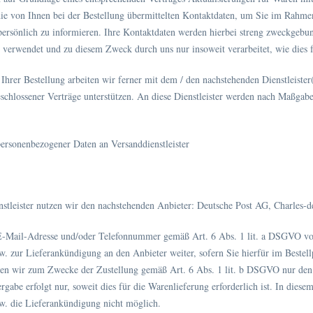
die von Ihnen bei der Bestellung übermittelten Kontaktdaten, um Sie im Rahmen
ersönlich zu informieren. Ihre Kontaktdaten werden hierbei streng zweckgebun
 verwendet und zu diesem Zweck durch uns nur insoweit verarbeitet, wie dies für
hrer Bestellung arbeiten wir ferner mit dem / den nachstehenden Dienstleister
chlossener Verträge unterstützen. An diese Dienstleister werden nach Maßgab
ersonenbezogener Daten an Versanddienstleister
nstleister nutzen wir den nachstehenden Anbieter: Deutsche Post AG, Charles-
E-Mail-Adresse und/oder Telefonnummer gemäß Art. 6 Abs. 1 lit. a DSGVO v
w. zur Lieferankündigung an den Anbieter weiter, sofern Sie hierfür im Bestellp
ben wir zum Zwecke der Zustellung gemäß Art. 6 Abs. 1 lit. b DSGVO nur den
ergabe erfolgt nur, soweit dies für die Warenlieferung erforderlich ist. In dies
w. die Lieferankündigung nicht möglich.