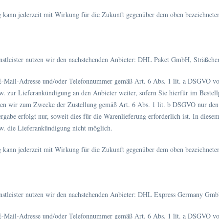
g kann jederzeit mit Wirkung für die Zukunft gegenüber dem oben bezeichnete
enstleister nutzen wir den nachstehenden Anbieter: DHL Paket GmbH, Sträßch
E-Mail-Adresse und/oder Telefonnummer gemäß Art. 6 Abs. 1 lit. a DSGVO v
w. zur Lieferankündigung an den Anbieter weiter, sofern Sie hierfür im Bestellp
ben wir zum Zwecke der Zustellung gemäß Art. 6 Abs. 1 lit. b DSGVO nur den
ergabe erfolgt nur, soweit dies für die Warenlieferung erforderlich ist. In dies
w. die Lieferankündigung nicht möglich.
g kann jederzeit mit Wirkung für die Zukunft gegenüber dem oben bezeichnete
enstleister nutzen wir den nachstehenden Anbieter: DHL Express Germany Gmb
E-Mail-Adresse und/oder Telefonnummer gemäß Art. 6 Abs. 1 lit. a DSGVO v