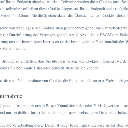
 auf Ihrem Endgerät abgelegt werden. Teilweise werden diese Cookies nach Sch
“), teilweise verbleiben diese Cookies länger auf Ihrem Endgerät und ermöglich
tzteren Fall können Sie die Speicherdauer der Übersicht zu den Cookie-Einst
zelne von uns eingesetzte Cookies auch personenbezogene Daten verarbeitet werd
ur Durchführung des Vertrages, gemäß Art. 6 Abs. 1 lit. a DSGVO im Falle ein
g unserer berechtigten Interessen an der bestmöglichen Funktionalität der W
s Seitenbesuchs.
 Browser so einstellen, dass Sie über das Setzen von Cookies informiert werd
ies für bestimmte Fälle oder generell ausschließen können.
ie, dass bei Nichtannahme von Cookies die Funktionalität unserer Website einge
taufnahme
ontaktaufnahme mit uns (z.B. per Kontaktformular oder E-Mail) werden – au
und nur im dafür erforderlichen Umfang – personenbezogene Daten verarbeitet.
für die Verarbeitung dieser Daten ist unser berechtigtes Interesse an der Bean